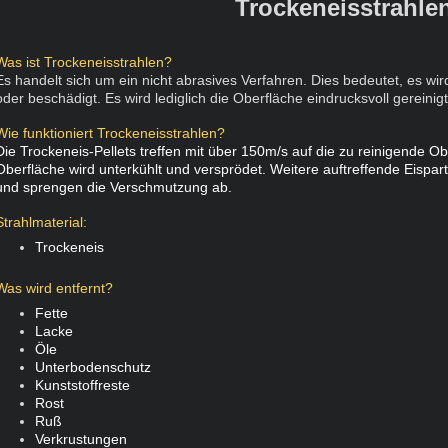
Trockeneisstrahle
Was ist Trockeneisstrahlen?
Es handelt sich um ein nicht abrasives Verfahren. Dies bedeutet, es wir
oder beschädigt. Es wird lediglich die Oberfläche eindrucksvoll gereinigt
Wie funktioniert Trockeneisstrahlen?
Die Trockeneis-Pellets treffen mit über 150m/s auf die zu reinigende O
Oberfläche wird unterkühlt und versprödet. Weitere auftreffende Eispart
und sprengen die Verschmutzung ab.
Strahlmaterial:
Trockeneis
Was wird entfernt?
​Fette
Lacke
Öle
Unterbodenschutz
Kunststoffreste
Rost
Ruß
Verkrustungen